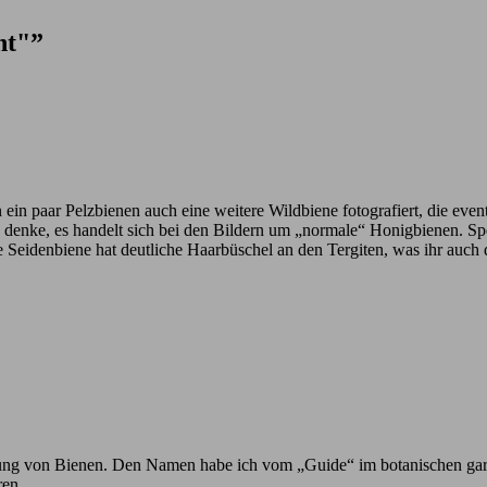
ht"”
n ein paar Pelzbienen auch eine weitere Wildbiene fotografiert, die eve
ich denke, es handelt sich bei den Bildern um „normale“ Honigbienen. 
e Seidenbiene hat deutliche Haarbüschel an den Tergiten, was ihr auch
h Ahnung von Bienen. Den Namen habe ich vom „Guide“ im botanischen ga
ren.