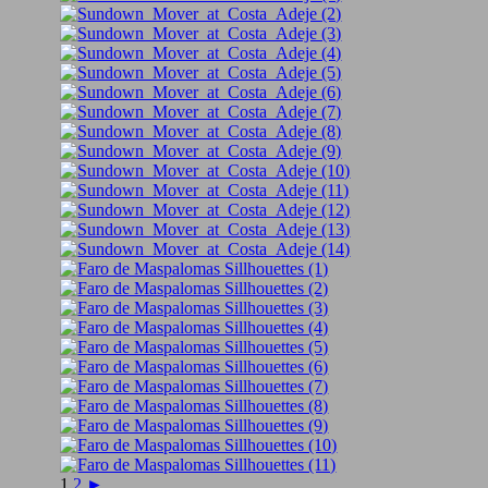
1
2
►