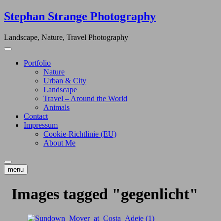
Skip
Stephan Strange Photography
to
content
Landscape, Nature, Travel Photography
Portfolio
Nature
Urban & City
Landscape
Travel – Around the World
Animals
Contact
Impressum
Cookie-Richtlinie (EU)
About Me
menu
Images tagged "gegenlicht"