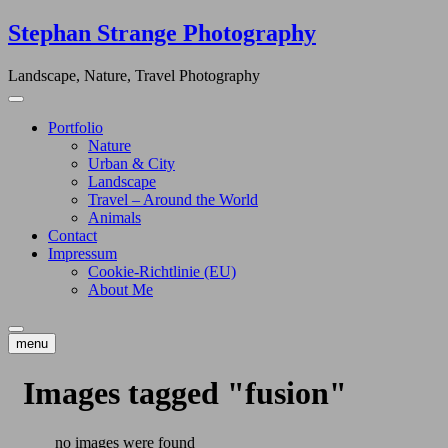
Skip
Stephan Strange Photography
to
content
Landscape, Nature, Travel Photography
Portfolio
Nature
Urban & City
Landscape
Travel – Around the World
Animals
Contact
Impressum
Cookie-Richtlinie (EU)
About Me
menu
Images tagged "fusion"
no images were found