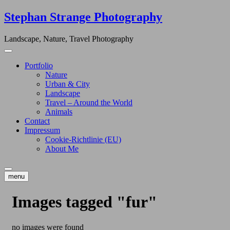
Skip
Stephan Strange Photography
to
content
Landscape, Nature, Travel Photography
Portfolio
Nature
Urban & City
Landscape
Travel – Around the World
Animals
Contact
Impressum
Cookie-Richtlinie (EU)
About Me
menu
Images tagged "fur"
no images were found