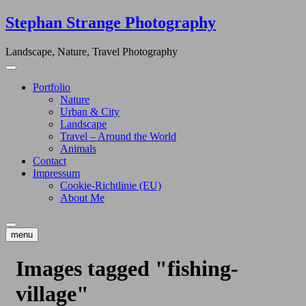
Skip
Stephan Strange Photography
to
content
Landscape, Nature, Travel Photography
Portfolio
Nature
Urban & City
Landscape
Travel – Around the World
Animals
Contact
Impressum
Cookie-Richtlinie (EU)
About Me
menu
Images tagged "fishing-
village"