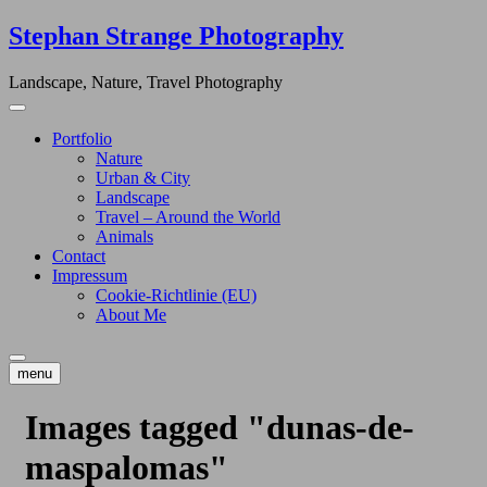
Skip
Stephan Strange Photography
to
content
Landscape, Nature, Travel Photography
Portfolio
Nature
Urban & City
Landscape
Travel – Around the World
Animals
Contact
Impressum
Cookie-Richtlinie (EU)
About Me
menu
Images tagged "dunas-de-
maspalomas"