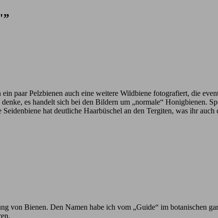
"”
n ein paar Pelzbienen auch eine weitere Wildbiene fotografiert, die eve
ich denke, es handelt sich bei den Bildern um „normale“ Honigbienen. 
e Seidenbiene hat deutliche Haarbüschel an den Tergiten, was ihr auch
h Ahnung von Bienen. Den Namen habe ich vom „Guide“ im botanischen ga
ren.