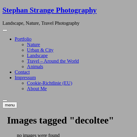
Skip
Stephan Strange Photography
to
content
Landscape, Nature, Travel Photography
Portfolio
Nature
Urban & City
Landscape
Travel – Around the World
Animals
Contact
Impressum
Cookie-Richtlinie (EU)
About Me
menu
Images tagged "decoltee"
no images were found