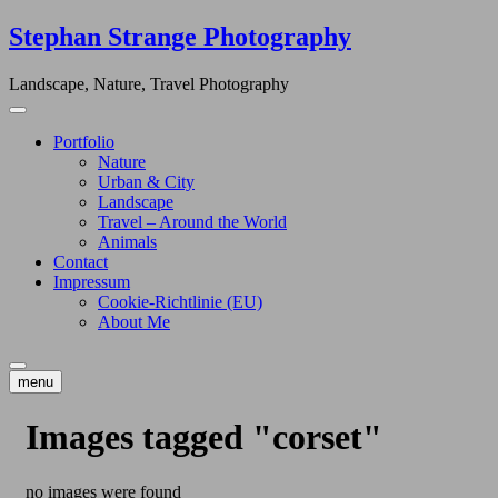
Skip
Stephan Strange Photography
to
content
Landscape, Nature, Travel Photography
Portfolio
Nature
Urban & City
Landscape
Travel – Around the World
Animals
Contact
Impressum
Cookie-Richtlinie (EU)
About Me
menu
Images tagged "corset"
no images were found