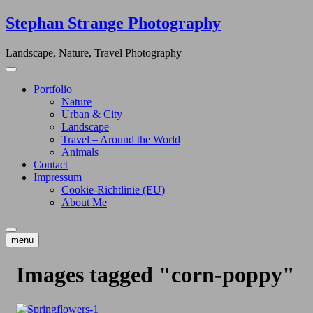
Skip
Stephan Strange Photography
to
content
Landscape, Nature, Travel Photography
Portfolio
Nature
Urban & City
Landscape
Travel – Around the World
Animals
Contact
Impressum
Cookie-Richtlinie (EU)
About Me
menu
Images tagged "corn-poppy"