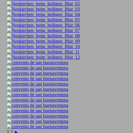
1
2
►