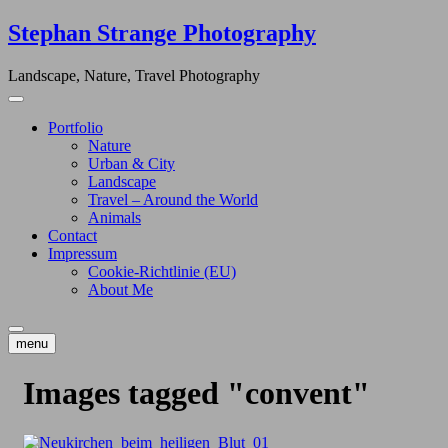
Skip
Stephan Strange Photography
to
content
Landscape, Nature, Travel Photography
Portfolio
Nature
Urban & City
Landscape
Travel – Around the World
Animals
Contact
Impressum
Cookie-Richtlinie (EU)
About Me
menu
Images tagged "convent"