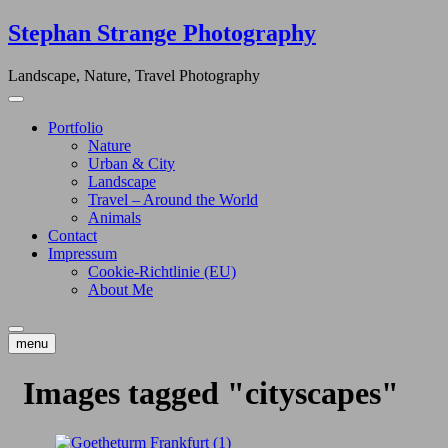
Skip
Stephan Strange Photography
to
content
Landscape, Nature, Travel Photography
Portfolio
Nature
Urban & City
Landscape
Travel – Around the World
Animals
Contact
Impressum
Cookie-Richtlinie (EU)
About Me
menu
Images tagged "cityscapes"