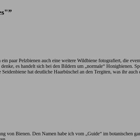
es"”
n ein paar Pelzbienen auch eine weitere Wildbiene fotografiert, die eve
ich denke, es handelt sich bei den Bildern um „normale“ Honigbienen. 
e Seidenbiene hat deutliche Haarbüschel an den Tergiten, was ihr auch
h Ahnung von Bienen. Den Namen habe ich vom „Guide“ im botanischen ga
ren.