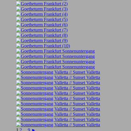
1
2
...
9
►