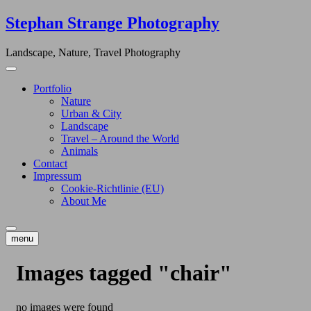
Skip
Stephan Strange Photography
to
content
Landscape, Nature, Travel Photography
Portfolio
Nature
Urban & City
Landscape
Travel – Around the World
Animals
Contact
Impressum
Cookie-Richtlinie (EU)
About Me
menu
Images tagged "chair"
no images were found