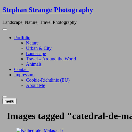
Skip
Stephan Strange Photography
to
content
Landscape, Nature, Travel Photography
Portfolio
Nature
Urban & City
Landscape
Travel – Around the World
Animals
Contact
Impressum
Cookie-Richtlinie (EU)
About Me
menu
Images tagged "catedral-de-m