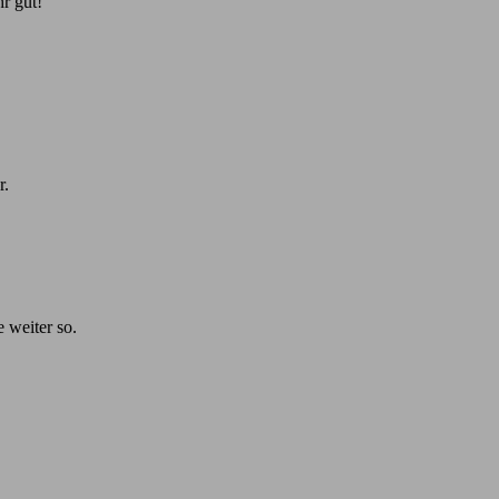
r gut!
r.
e weiter so.