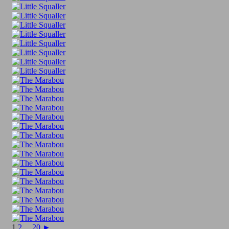
1
2
...
20
►