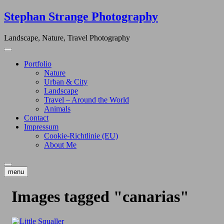
Skip
Stephan Strange Photography
to
content
Landscape, Nature, Travel Photography
Portfolio
Nature
Urban & City
Landscape
Travel – Around the World
Animals
Contact
Impressum
Cookie-Richtlinie (EU)
About Me
menu
Images tagged "canarias"