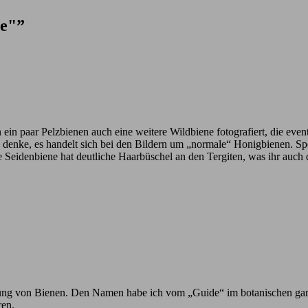
ue"”
n ein paar Pelzbienen auch eine weitere Wildbiene fotografiert, die eve
ich denke, es handelt sich bei den Bildern um „normale“ Honigbienen. 
e Seidenbiene hat deutliche Haarbüschel an den Tergiten, was ihr auch
h Ahnung von Bienen. Den Namen habe ich vom „Guide“ im botanischen ga
ren.