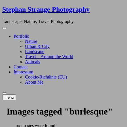
Skip
Stephan Strange Photography
to
content
Landscape, Nature, Travel Photography
Portfolio
Nature
Urban & City
Landscape
Travel – Around the World
Animals
Contact
Impressum
Cookie-Richtlinie (EU)
About Me
menu
Images tagged "burlesque"
no images were found