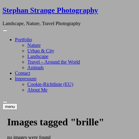
Skip
Stephan Strange Photography
to
content
Landscape, Nature, Travel Photography
Portfolio
Nature
Urban & City
Landscape
Travel – Around the World
Animals
Contact
Impressum
Cookie-Richtlinie (EU)
About Me
menu
Images tagged "brille"
no images were found