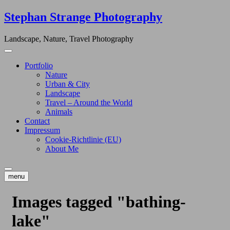
Skip
Stephan Strange Photography
to
content
Landscape, Nature, Travel Photography
Portfolio
Nature
Urban & City
Landscape
Travel – Around the World
Animals
Contact
Impressum
Cookie-Richtlinie (EU)
About Me
menu
Images tagged "bathing-
lake"