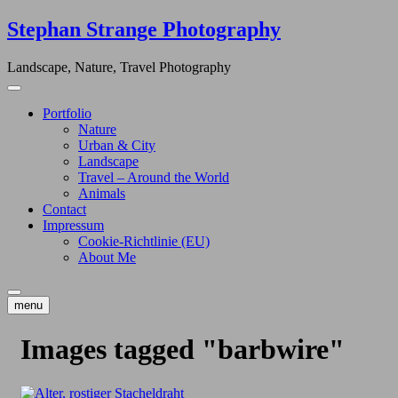
Skip
Stephan Strange Photography
to
content
Landscape, Nature, Travel Photography
Portfolio
Nature
Urban & City
Landscape
Travel – Around the World
Animals
Contact
Impressum
Cookie-Richtlinie (EU)
About Me
menu
Images tagged "barbwire"