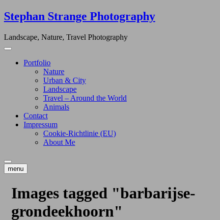
Skip
Stephan Strange Photography
to
content
Landscape, Nature, Travel Photography
Portfolio
Nature
Urban & City
Landscape
Travel – Around the World
Animals
Contact
Impressum
Cookie-Richtlinie (EU)
About Me
menu
Images tagged "barbarijse-
grondeekhoorn"