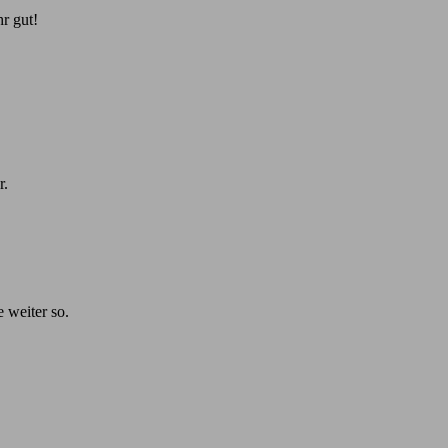
r gut!
r.
e weiter so.