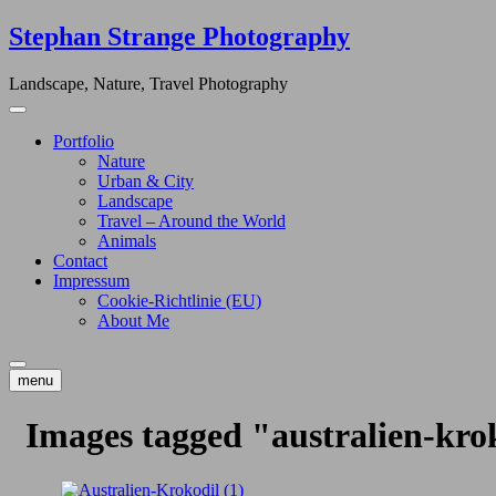
Skip
Stephan Strange Photography
to
content
Landscape, Nature, Travel Photography
Portfolio
Nature
Urban & City
Landscape
Travel – Around the World
Animals
Contact
Impressum
Cookie-Richtlinie (EU)
About Me
menu
Images tagged "australien-kro