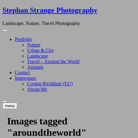
Skip
Stephan Strange Photography
to
content
Landscape, Nature, Travel Photography
Portfolio
Nature
Urban & City
Landscape
Travel – Around the World
Animals
Contact
Impressum
Cookie-Richtlinie (EU)
About Me
menu
Images tagged
"aroundtheworld"