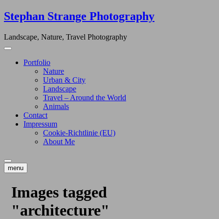
Skip
Stephan Strange Photography
to
content
Landscape, Nature, Travel Photography
Portfolio
Nature
Urban & City
Landscape
Travel – Around the World
Animals
Contact
Impressum
Cookie-Richtlinie (EU)
About Me
menu
Images tagged
"architecture"