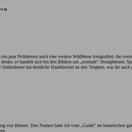
s"”
n ein paar Pelzbienen auch eine weitere Wildbiene fotografiert, die eve
ich denke, es handelt sich bei den Bildern um „normale“ Honigbienen. 
e Seidenbiene hat deutliche Haarbüschel an den Tergiten, was ihr auch
h Ahnung von Bienen. Den Namen habe ich vom „Guide“ im botanischen ga
ren.