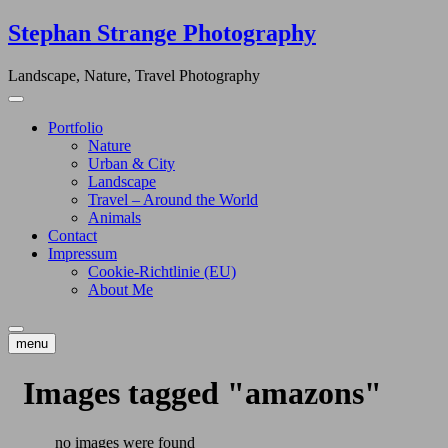
Skip
Stephan Strange Photography
to
content
Landscape, Nature, Travel Photography
Portfolio
Nature
Urban & City
Landscape
Travel – Around the World
Animals
Contact
Impressum
Cookie-Richtlinie (EU)
About Me
menu
Images tagged "amazons"
no images were found