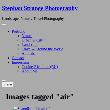
Skip
Stephan Strange Photography
to
content
Landscape, Nature, Travel Photography
Portfolio
Nature
Urban & City
Landscape
Travel – Around the World
Animals
Contact
Impressum
Cookie-Richtlinie (EU)
About Me
menu
Images tagged "air"