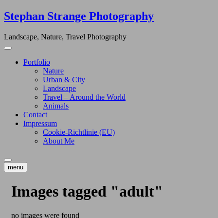
Skip
Stephan Strange Photography
to
content
Landscape, Nature, Travel Photography
Portfolio
Nature
Urban & City
Landscape
Travel – Around the World
Animals
Contact
Impressum
Cookie-Richtlinie (EU)
About Me
menu
Images tagged "adult"
no images were found