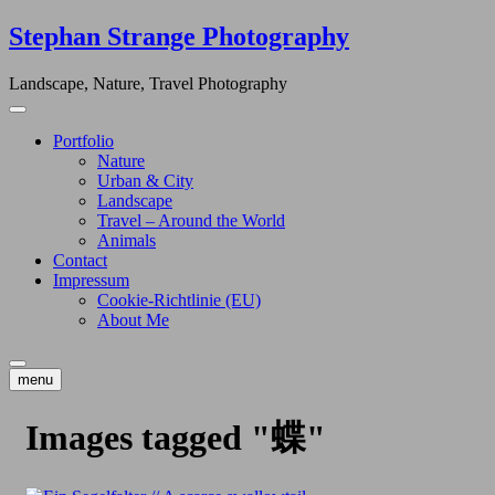
Skip
Stephan Strange Photography
to
content
Landscape, Nature, Travel Photography
Portfolio
Nature
Urban & City
Landscape
Travel – Around the World
Animals
Contact
Impressum
Cookie-Richtlinie (EU)
About Me
menu
Images tagged "蝶"