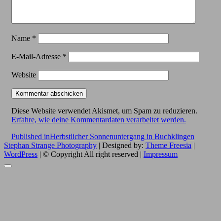
Name
*
E-Mail-Adresse
*
Website
Diese Website verwendet Akismet, um Spam zu reduzieren.
Erfahre, wie deine Kommentardaten verarbeitet werden.
Beitragsnavigation
Published in
Herbstlicher Sonnenuntergang in Buchklingen
Stephan Strange Photography
| Designed by:
Theme Freesia
|
WordPress
| © Copyright All right reserved |
Impressum