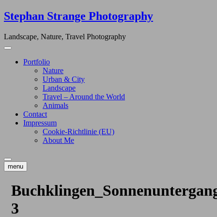
Skip
Stephan Strange Photography
to
content
Landscape, Nature, Travel Photography
Portfolio
Nature
Urban & City
Landscape
Travel – Around the World
Animals
Contact
Impressum
Cookie-Richtlinie (EU)
About Me
menu
Buchklingen_Sonnenuntergan
3