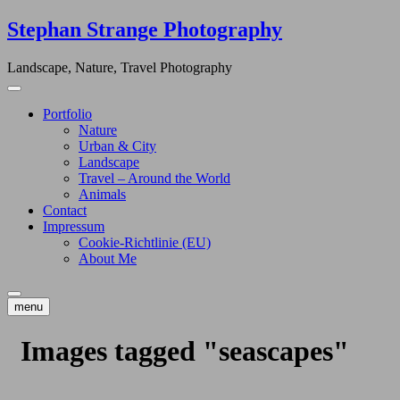
Skip
Stephan Strange Photography
to
content
Landscape, Nature, Travel Photography
Portfolio
Nature
Urban & City
Landscape
Travel – Around the World
Animals
Contact
Impressum
Cookie-Richtlinie (EU)
About Me
menu
Images tagged "seascapes"