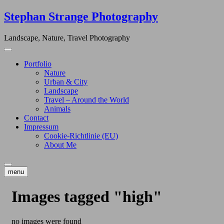
Skip
Stephan Strange Photography
to
content
Landscape, Nature, Travel Photography
Portfolio
Nature
Urban & City
Landscape
Travel – Around the World
Animals
Contact
Impressum
Cookie-Richtlinie (EU)
About Me
menu
Images tagged "high"
no images were found