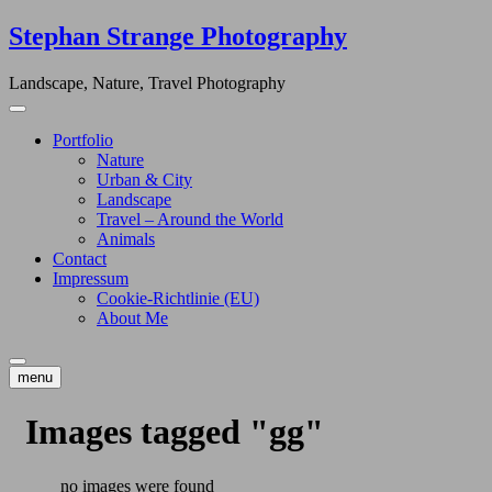
Skip
Stephan Strange Photography
to
content
Landscape, Nature, Travel Photography
Portfolio
Nature
Urban & City
Landscape
Travel – Around the World
Animals
Contact
Impressum
Cookie-Richtlinie (EU)
About Me
menu
Images tagged "gg"
no images were found