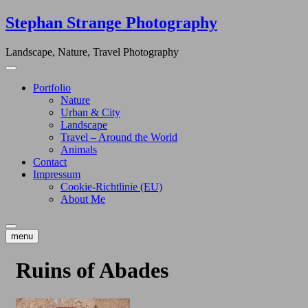
Skip
Stephan Strange Photography
to
content
Landscape, Nature, Travel Photography
Portfolio
Nature
Urban & City
Landscape
Travel – Around the World
Animals
Contact
Impressum
Cookie-Richtlinie (EU)
About Me
menu
Ruins of Abades