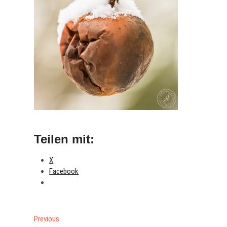
Teilen mit:
X
Facebook
Beitragsnavigation
Previous
Previous