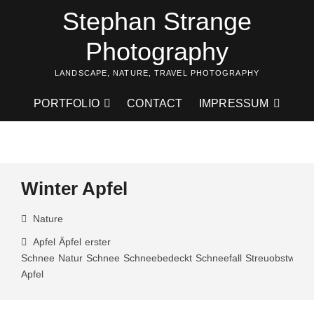
Skip
Stephan Strange
to
content
Photography
LANDSCAPE, NATURE, TRAVEL PHOTOGRAPHY
PORTFOLIO
CONTACT
IMPRESSUM
Winter Apfel
Nature
Apfel
Äpfel
erster
Schnee
Natur
Schnee
Schneebedeckt
Schneefall
Streuobstwiese
Apfel